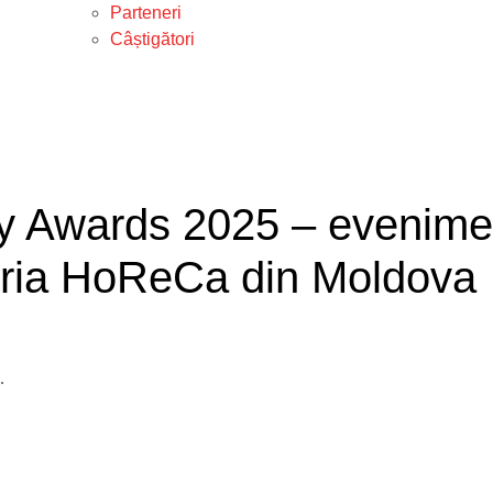
Parteneri
Câștigători
ty Awards 2025 – evenime
stria HoReCa din Moldova
în industria HoReCa din Moldova