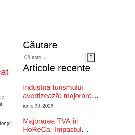
Căutare
Articole recente
at
Industria turismului
avertizează: majorarea
 de
TVA poate scumpi
i
iunie 30, 2026
vacanțele în Republica
Moldova și reduce
Majorarea TVA în
lenței
competitivitatea țării ca
HoReCa: Impactul