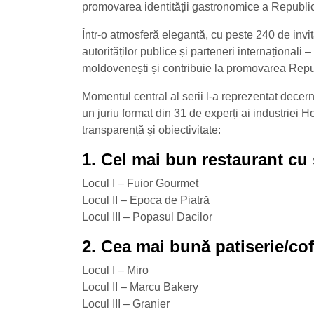
promovarea identității gastronomice a Republi
Într-o atmosferă elegantă, cu peste 240 de invita
autorităților publice și parteneri internaționali 
moldovenești și contribuie la promovarea Republ
Momentul central al serii l-a reprezentat decer
un juriu format din 31 de experți ai industriei 
transparență și obiectivitate:
1. Cel mai bun restaurant cu
Locul I – Fuior Gourmet
Locul II – Epoca de Piatră
Locul III – Popasul Dacilor
2. Cea mai bună patiserie/cof
Locul I – Miro
Locul II – Marcu Bakery
Locul III – Granier