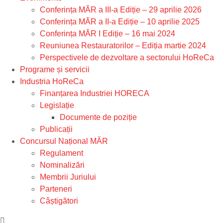
Conferința MĂR a III-a Ediție – 29 aprilie 2026
Conferința MĂR a II-a Ediție – 10 aprilie 2025
Conferința MĂR I Ediție – 16 mai 2024
Reuniunea Restauratorilor – Ediția martie 2024
Perspectivele de dezvoltare a sectorului HoReCa
Programe și servicii
Industria HoReCa
Finanțarea Industriei HORECA
Legislație
Documente de poziție
Publicații
Concursul Național MĂR
Regulament
Nominalizări
Membrii Juriului
Parteneri
Câștigători