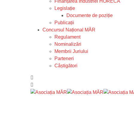
Finanțarea Industriei HORECA
Legislație
Documente de poziție
Publicații
Concursul Național MĂR
Regulament
Nominalizări
Membrii Juriului
Parteneri
Câștigători