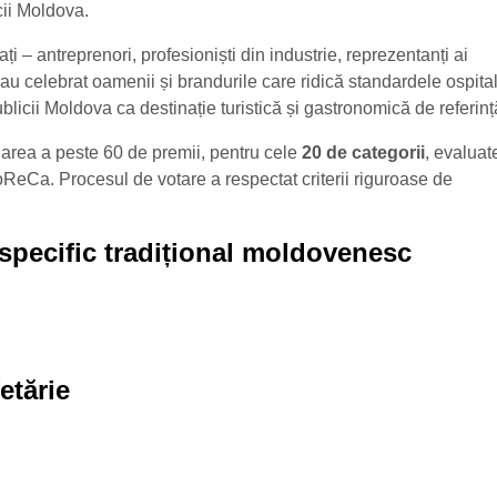
cii Moldova.
ți – antreprenori, profesioniști din industrie, reprezentanți ai
– au celebrat oamenii și brandurile care ridică standardele ospitali
icii Moldova ca destinație turistică și gastronomică de referinț
narea a peste 60 de premii, pentru cele
20 de categorii
, evaluat
HoReCa. Procesul de votare a respectat criterii riguroase de
 specific tradițional moldovenesc
etărie