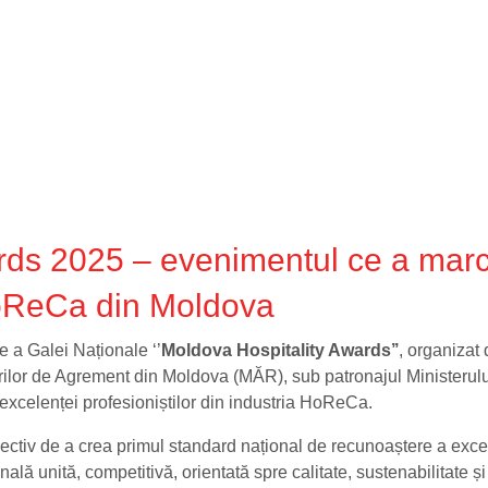
rds 2025 – evenimentul ce a marc
HoReCa din Moldova
e a Galei Naționale ‘’
Moldova Hospitality Awards’’
, organizat
rilor de Agrement din Moldova (MĂR), sub patronajul Ministerulu
 excelenței profesioniștilor din industria HoReCa.
ctiv de a crea primul standard național de recunoaștere a exce
ă unită, competitivă, orientată spre calitate, sustenabilitate și