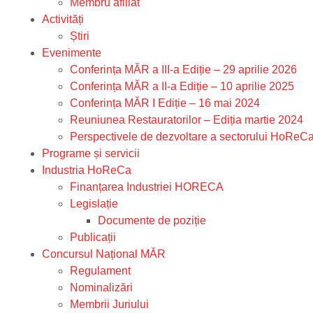
Membru afiliat
Activități
Știri
Evenimente
Conferința MĂR a III-a Ediție – 29 aprilie 2026
Conferința MĂR a II-a Ediție – 10 aprilie 2025
Conferința MĂR I Ediție – 16 mai 2024
Reuniunea Restauratorilor – Ediția martie 2024
Perspectivele de dezvoltare a sectorului HoReC
Programe și servicii
Industria HoReCa
Finanțarea Industriei HORECA
Legislație
Documente de poziție
Publicații
Concursul Național MĂR
Regulament
Nominalizări
Membrii Juriului