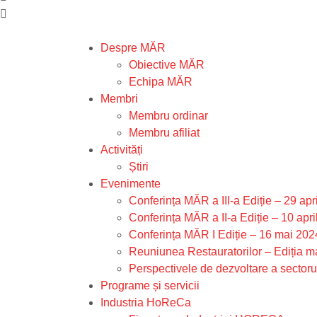
Despre MĂR
Obiective MĂR
Echipa MĂR
Membri
Membru ordinar
Membru afiliat
Activități
Știri
Evenimente
Conferința MĂR a III-a Ediție – 29 apr
Conferința MĂR a II-a Ediție – 10 apri
Conferința MĂR I Ediție – 16 mai 202
Reuniunea Restauratorilor – Ediția m
Perspectivele de dezvoltare a secto
Programe și servicii
Industria HoReCa