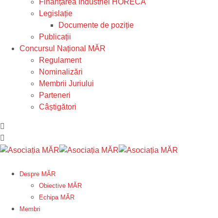
Finanțarea Industriei HORECA
Legislație
Documente de poziție
Publicații
Concursul Național MĂR
Regulament
Nominalizări
Membrii Juriului
Parteneri
Câștigători
Despre MĂR
Obiective MĂR
Echipa MĂR
Membri