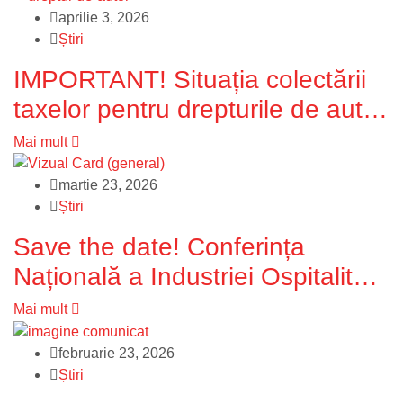
HoReCa din Moldova
aprilie 3, 2026
Știri
IMPORTANT! Situația colectării
taxelor pentru drepturile de autor
în sectorul HoReCa
Mai mult
martie 23, 2026
Știri
Save the date! Conferința
Națională a Industriei Ospitalității
revine în ediția a III-a
Mai mult
februarie 23, 2026
Știri