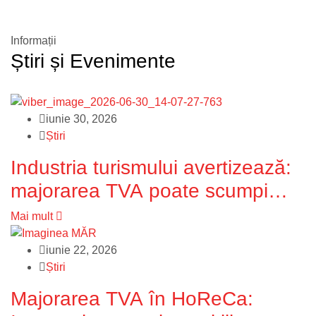
Informații
Știri și Evenimente
iunie 30, 2026
Știri
Industria turismului avertizează:
majorarea TVA poate scumpi
vacanțele în Republica Moldova
Mai mult
și reduce competitivitatea țării ca
iunie 22, 2026
destinație turistică
Știri
Majorarea TVA în HoReCa: