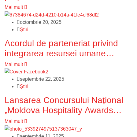
industriei HoReCa în cadrul
Mai mult
ședinței de lucru cu noul Prim-
octombrie 20, 2025
ministrul Alexandru Munteanu
Știri
Acordul de parteneriat privind
integrarea resursei umane
calificate în industria HoReCa a
Mai mult
fost semnat între Asociația MĂR
septembrie 22, 2025
și ANOFM
Știri
Lansarea Concursului Național
„Moldova Hospitality Awards
2025
Mai mult
septembrie 11, 2025