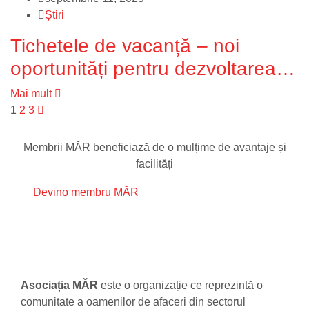
Știri
Tichetele de vacanță – noi
oportunități pentru dezvoltarea
turismului rural
Mai mult
1
2
3
Membrii MĂR beneficiază de
o mulțime de avantaje și
facilități
Devino membru MĂR
Asociația MĂR
este o organizație ce reprezintă o
comunitate a oamenilor de afaceri din sectorul