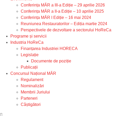
Conferința MĂR a III-a Ediție – 29 aprilie 2026
Conferința MĂR a II-a Ediție – 10 aprilie 2025
Conferința MĂR I Ediție – 16 mai 2024
Reuniunea Restauratorilor – Ediția martie 2024
Perspectivele de dezvoltare a sectorului HoReCa
Programe și servicii
Industria HoReCa
Finanțarea Industriei HORECA
Legislație
Documente de poziție
Publicații
Concursul Național MĂR
Regulament
Nominalizări
Membrii Juriului
Parteneri
Câștigători