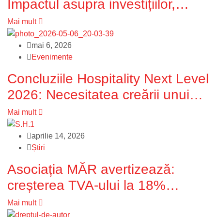
Impactul asupra investițiilor,
locurilor de muncă și
Mai mult
competitivității economice a
mai 6, 2026
Republicii Moldova
Evenimente
Concluziile Hospitality Next Level
2026: Necesitatea creării unui
cadru de politici predictibile
Mai mult
pentru dezvoltarea durabilă a
aprilie 14, 2026
industriei HoReCa
Știri
Asociația MĂR avertizează:
creșterea TVA-ului la 18%
înseamnă declin real a industriei
Mai mult