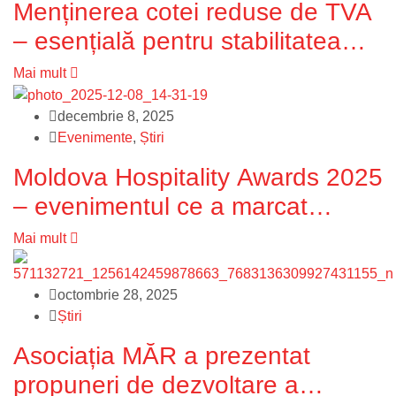
Menținerea cotei reduse de TVA
– esențială pentru stabilitatea
industriei HoReCa și a turismului
Mai mult
din Republica Moldova
decembrie 8, 2025
Evenimente
,
Știri
Moldova Hospitality Awards 2025
– evenimentul ce a marcat
excelența în industria HoReCa
Mai mult
din Moldova
octombrie 28, 2025
Știri
Asociația MĂR a prezentat
propuneri de dezvoltare a